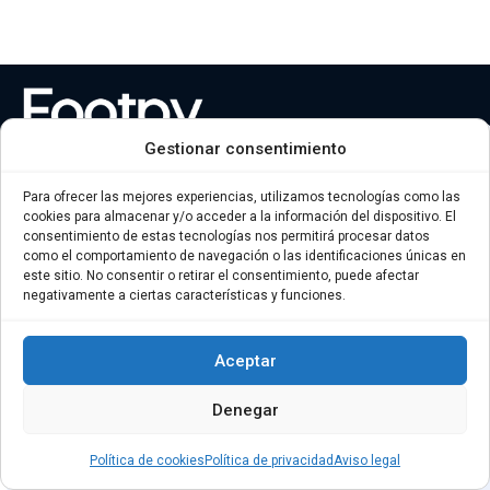
Gestionar consentimiento
© Plantillas personalizadas en pocos clicks
Para ofrecer las mejores experiencias, utilizamos tecnologías como las
cookies para almacenar y/o acceder a la información del dispositivo. El
Aviso legal
consentimiento de estas tecnologías nos permitirá procesar datos
Condiciones generales
como el comportamiento de navegación o las identificaciones únicas en
este sitio. No consentir o retirar el consentimiento, puede afectar
Política de cookies
negativamente a ciertas características y funciones.
Política de privacidad
Aceptar
Denegar
Política de cookies
Política de privacidad
Aviso legal